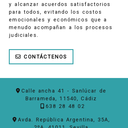
y alcanzar acuerdos satisfactorios
para todos, evitando los costos
emocionales y económicos que a
menudo acompañan a los procesos
judiciales.
CONTÁCTENOS
Calle ancha 41 -
Sanlúcar de
Barrameda,
11540,
Cádiz
638 28 48 02
Avda. República Argentina, 35A,
2ºA,
41011,
Sevilla