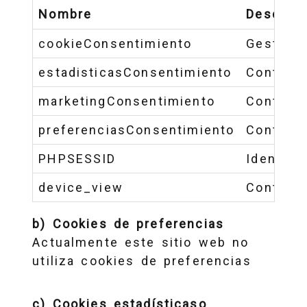
Nombre
Descripc
cookieConsentimiento
Gestiona
estadisticasConsentimiento
Controla
marketingConsentimiento
Controla
preferenciasConsentimiento
Controla
PHPSESSID
Identifi
device_view
Controla
b) Cookies de preferencias
Actualmente este sitio web no
utiliza cookies de preferencias
c) Cookies estadísticaso