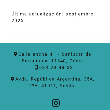
Última actualización: septiembre
2025
Calle ancha 41 -
Sanlúcar de
Barrameda,
11540,
Cádiz
638 28 48 02
Avda. República Argentina, 35A,
2ºA,
41011,
Sevilla